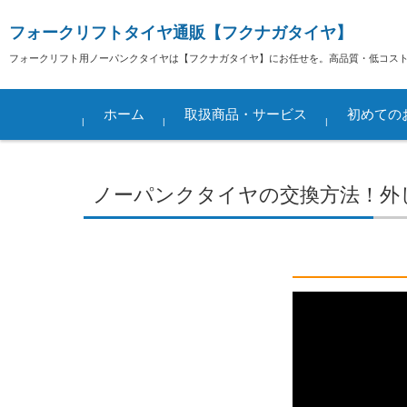
フォークリフトタイヤ通販【フクナガタイヤ】
フォークリフト用ノーパンクタイヤは【フクナガタイヤ】にお任せを。高品質・低コスト
コンテンツに移動
ホーム
取扱商品・サービス
初めての
フォークリフト用タイヤ
リフト整備コスト削減
リフト用 安全パーツ
ご注文の流
ご注文前の
リユースホ
安全にお使
タイヤ取付
イズなど)
めに
ノーパンクタイヤの交換方法！外