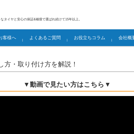
なタイヤと安心の保証&補償で選ばれ続けて15年以上。
お客様へ
よくあるご質問
お役立ちコラム
会社概
れ
確認事項(サ
イールとは
いいただくた
方法
し方・取り付け方を解説！
▼動画で見たい方はこちら▼